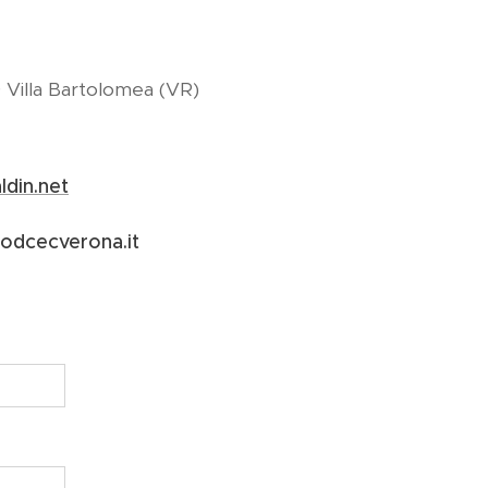
 Villa Bartolomea (VR)
ldin.net
odcecverona.it