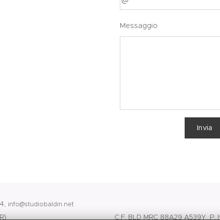
Messaggio
Invia
34,
info@studiobaldin.net
artolomea (VR) C.F. BLD MRC 88A29 A539Y P. I